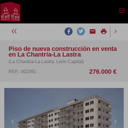
email
print
Piso de nueva construcción en venta
en La Chantría-La Lastra
(La Chantría-La Lastra. León Capital)
276.000 €
REF.: 002391