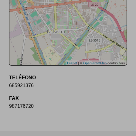
Leaflet
| ©
OpenStreetMap
contributors
TELÉFONO
685921376
FAX
987176720