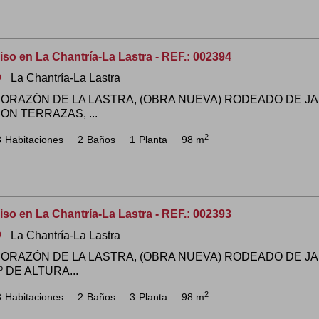
iso en La Chantría-La Lastra - REF.: 002394
La Chantría-La Lastra
om
ORAZÓN DE LA LASTRA, (OBRA NUEVA) RODEADO DE JA
ON TERRAZAS, ...
2
3
Habitaciones
2
Baños
1
Planta
98 m
iso en La Chantría-La Lastra - REF.: 002393
La Chantría-La Lastra
om
ORAZÓN DE LA LASTRA, (OBRA NUEVA) RODEADO DE JA
º DE ALTURA...
2
3
Habitaciones
2
Baños
3
Planta
98 m