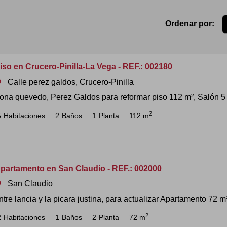
Ordenar por:
iso en Crucero-Pinilla-La Vega - REF.: 002180
Calle perez galdos, Crucero-Pinilla
om
ona quevedo, Perez Galdos para reformar piso 112 m², Salón 5 do
2
5
Habitaciones
2
Baños
1
Planta
112 m
partamento en San Claudio - REF.: 002000
San Claudio
om
ntre lancia y la picara justina, para actualizar Apartamento 72 m²
2
2
Habitaciones
1
Baños
2
Planta
72 m