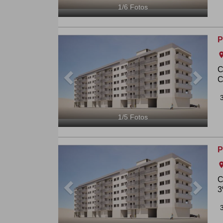
1
/
6
Fotos
Previous
Next
P
ro
C
C
1
/
5
Fotos
Previous
Next
P
ro
C
3