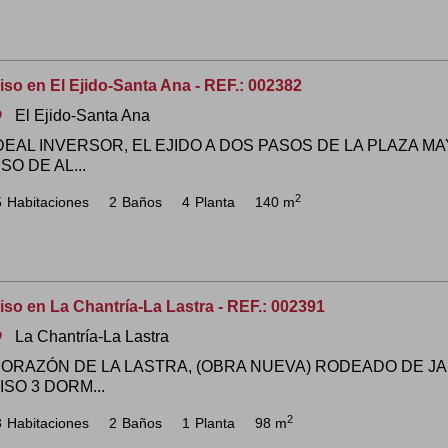
iso en El Ejido-Santa Ana - REF.: 002382
El Ejido-Santa Ana
om
DEAL INVERSOR, EL EJIDO A DOS PASOS DE LA PLAZA M
SO DE AL...
2
5
Habitaciones
2
Baños
4
Planta
140 m
iso en La Chantría-La Lastra - REF.: 002391
La Chantría-La Lastra
om
ORAZÓN DE LA LASTRA, (OBRA NUEVA) RODEADO DE JA
ISO 3 DORM...
2
3
Habitaciones
2
Baños
1
Planta
98 m