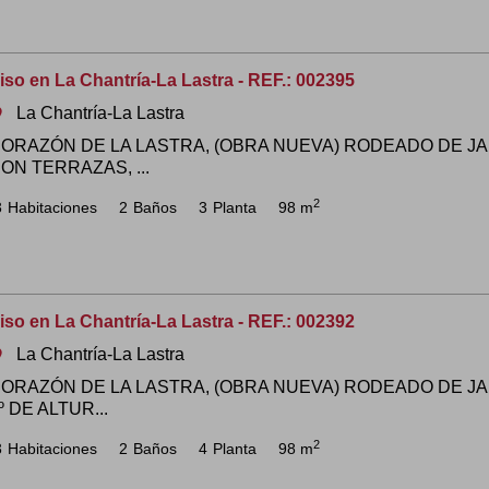
iso en La Chantría-La Lastra - REF.: 002395
La Chantría-La Lastra
om
ORAZÓN DE LA LASTRA, (OBRA NUEVA) RODEADO DE JA
ON TERRAZAS, ...
2
3
Habitaciones
2
Baños
3
Planta
98 m
iso en La Chantría-La Lastra - REF.: 002392
La Chantría-La Lastra
om
ORAZÓN DE LA LASTRA, (OBRA NUEVA) RODEADO DE JA
º DE ALTUR...
2
3
Habitaciones
2
Baños
4
Planta
98 m